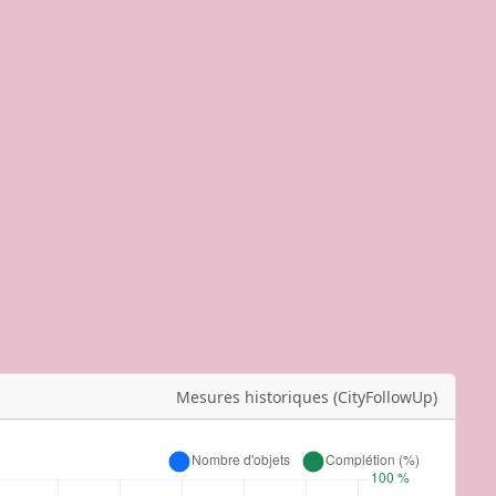
Mesures historiques (CityFollowUp)