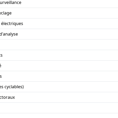
rveillance
yclage
 électriques
d'analyse
ts
é
s
es cyclables)
ctoraux