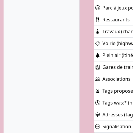
Parc à jeux p
Restaurants
Travaux (chan
Voirie (highw
Plein air (iti
Gares de trai
Associations
Tags proposed
Tags was:* (h
Adresses (tag
Signalisation 