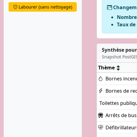
Changemen
Labourer (sans nettoyage)
Nombre d
Taux de 
Synthèse pour c
Snapshot PostGIS
Thème
↕
Bornes incen
Bornes de re
Toilettes publiq
Arrêts de bus
Défibrillateur