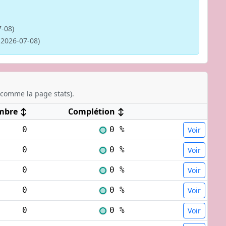
7-08)
 2026-07-08)
comme la page stats).
mbre
↕
Complétion
↕
0
0 %
Voir
0
0 %
Voir
0
0 %
Voir
0
0 %
Voir
0
0 %
Voir