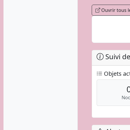
Ouvrir tous l
Suivi d
Objets act
No