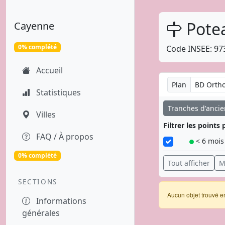
Potea
Cayenne
0% complété
Code INSEE: 97
Accueil
Plan
Statistiques
Tranches d'anci
Villes
Filtrer les point
FAQ / À propos
< 6 mois
0% complété
Tout afficher
M
SECTIONS
Aucun objet trouvé e
Informations
générales