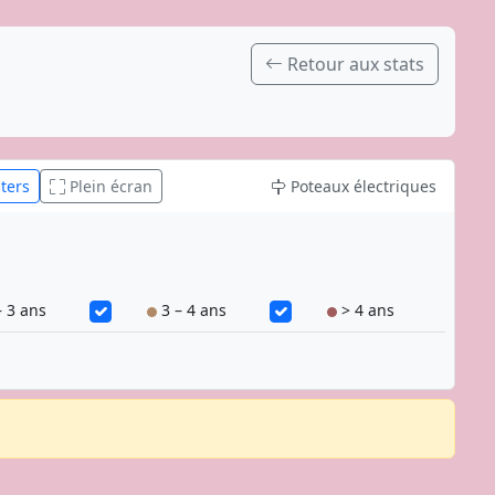
Retour aux stats
ters
Plein écran
Poteaux électriques
 3 ans
3 – 4 ans
> 4 ans