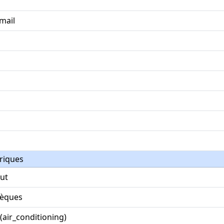
mail
riques
ut
hèques
(air_conditioning)