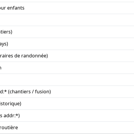
our enfants
tiers)
ays)
néraires de randonnée)
n
:* (chantiers / fusion)
istorique)
s addr:*)
routière