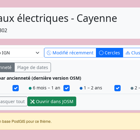
ux électriques - Cayenne
302
Modifié récemment
Cercles
Clus
enneté
Plage de dates
s par ancienneté (dernière version OSM)
6 mois – 1 an
1 – 2 ans
2 –
asquer tout
Ouvrir dans JOSM
n base PostGIS pour ce thème.