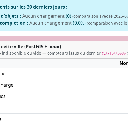
ts sur les 30 derniers jours :
'objets :
Aucun changement
(0)
(comparaison avec le 2026-0
complétion :
Aucun changement
(0.0%)
(comparaison avec le
ette ville (PostGIS + lieux)
 indisponible ou vide — compteurs issus du dernier
(
CityFollowUp
No
die
charge
ues
s