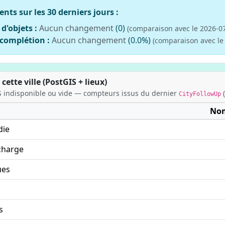
ts sur les 30 derniers jours :
'objets :
Aucun changement
(0)
(comparaison avec le 2026-0
complétion :
Aucun changement
(0.0%)
(comparaison avec le
ette ville (PostGIS + lieux)
 indisponible ou vide — compteurs issus du dernier
(
CityFollowUp
No
die
charge
ues
s