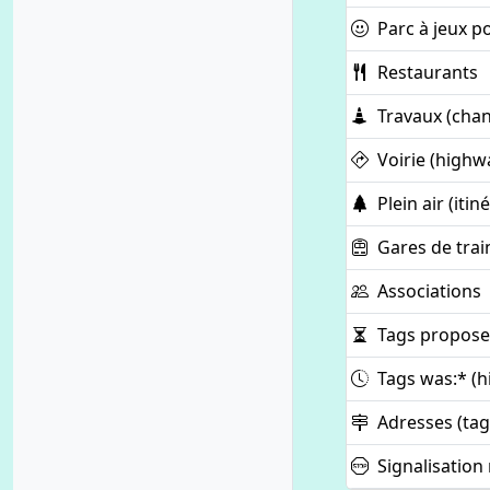
Parc à jeux p
Restaurants
Travaux (chan
Voirie (highw
Plein air (iti
Gares de trai
Associations
Tags proposed
Tags was:* (h
Adresses (tag
Signalisation 