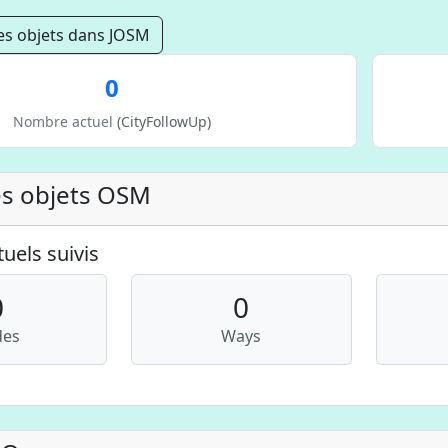
es objets dans JOSM
0
Nombre actuel
(CityFollowUp)
es objets OSM
uels suivis
0
0
des
Ways