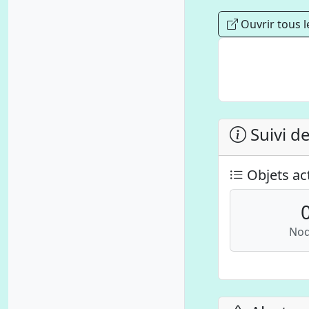
Ouvrir tous l
Suivi d
Objets act
No