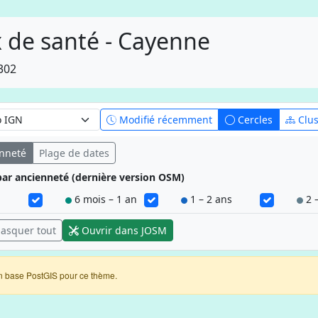
 de santé - Cayenne
302
Modifié récemment
Cercles
Clus
enneté
Plage de dates
s par ancienneté (dernière version OSM)
6 mois – 1 an
1 – 2 ans
2 –
asquer tout
Ouvrir dans JOSM
n base PostGIS pour ce thème.