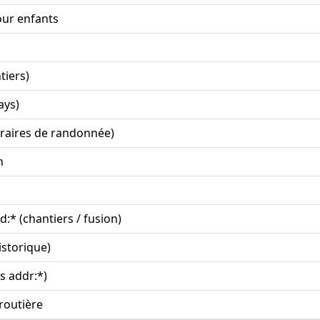
our enfants
tiers)
ays)
néraires de randonnée)
n
:* (chantiers / fusion)
istorique)
s addr:*)
routière