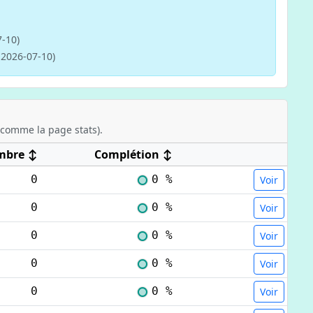
7-10)
 2026-07-10)
comme la page stats).
mbre
↕
Complétion
↕
0
0 %
Voir
0
0 %
Voir
0
0 %
Voir
0
0 %
Voir
0
0 %
Voir