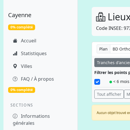
Lieux
Cayenne
0% complété
Code INSEE: 97
Accueil
Plan
Statistiques
Tranches d'anci
Villes
Filtrer les point
FAQ / À propos
< 6 mois
0% complété
Tout afficher
M
SECTIONS
Aucun objet trouvé e
Informations
générales