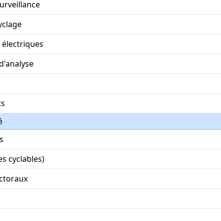
rveillance
yclage
 électriques
d'analyse
ts
é
s
es cyclables)
ctoraux