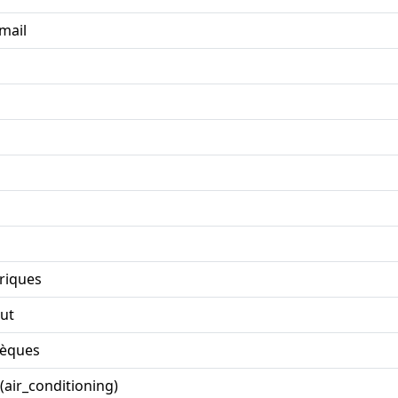
mail
riques
ut
hèques
(air_conditioning)