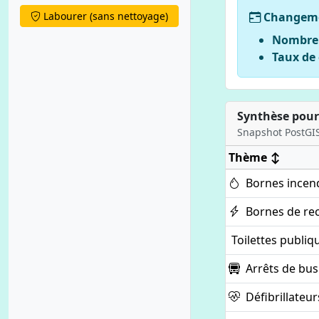
Changemen
Labourer (sans nettoyage)
Nombre d
Taux de 
Synthèse pour c
Snapshot PostGIS
Thème
↕
Bornes incen
Bornes de re
Toilettes publiq
Arrêts de bus
Défibrillateur