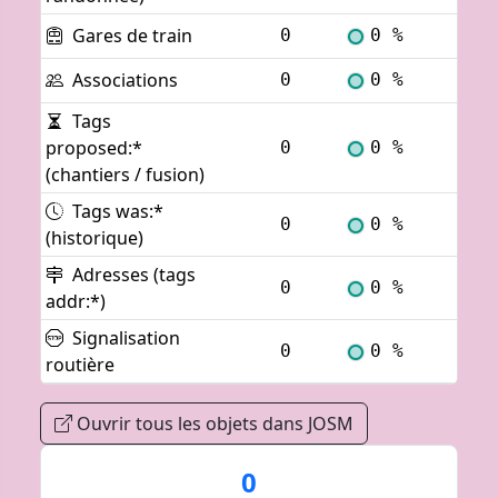
Gares de train
0
0 %
Voi
Associations
0
0 %
Voi
Tags
proposed:*
0
0 %
Voi
(chantiers / fusion)
Tags was:*
0
0 %
Voi
(historique)
Adresses (tags
0
0 %
Voi
addr:*)
Signalisation
0
0 %
Voi
routière
Ouvrir tous les objets dans JOSM
0