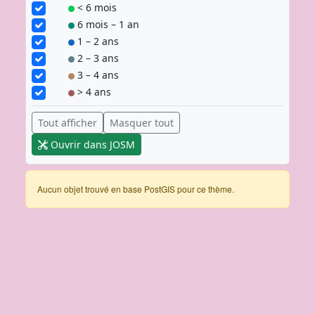
< 6 mois
6 mois – 1 an
1 – 2 ans
2 – 3 ans
3 – 4 ans
> 4 ans
Tout afficher
Masquer tout
Ouvrir dans JOSM
Aucun objet trouvé en base PostGIS pour ce thème.