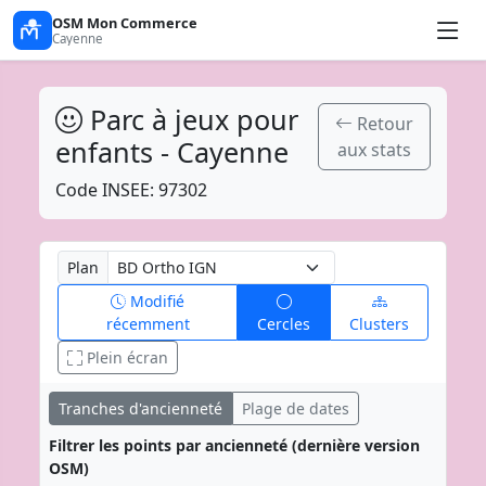
OSM Mon Commerce
Cayenne
Parc à jeux pour
Retour
enfants - Cayenne
aux stats
Code INSEE: 97302
Plan
Modifié
récemment
Cercles
Clusters
Plein écran
Tranches d'ancienneté
Plage de dates
Filtrer les points par ancienneté (dernière version
OSM)