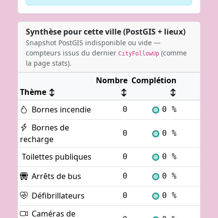
Synthèse pour cette ville (PostGIS + lieux)
Snapshot PostGIS indisponible ou vide —
compteurs issus du dernier
(comme
CityFollowUp
la page stats).
Nombre
Complétion
Thème
↕
↕
↕
Bornes incendie
0
0 %
Voi
Bornes de
0
0 %
Voi
recharge
Toilettes publiques
0
0 %
Voi
Arrêts de bus
0
0 %
Voi
Défibrillateurs
0
0 %
Voi
Caméras de