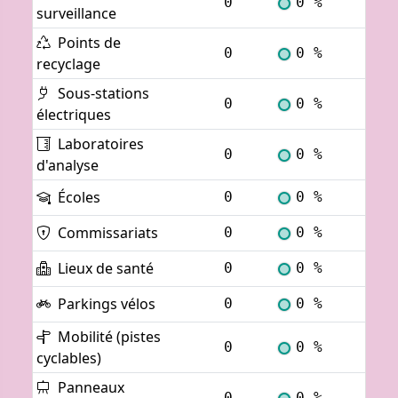
0
0 %
Voi
surveillance
Points de
0
0 %
Voi
recyclage
Sous-stations
0
0 %
Voi
électriques
Laboratoires
0
0 %
Voi
d'analyse
Écoles
0
0 %
Voi
Commissariats
0
0 %
Voi
Lieux de santé
0
0 %
Voi
Parkings vélos
0
0 %
Voi
Mobilité (pistes
0
0 %
Voi
cyclables)
Panneaux
0
0 %
Voi