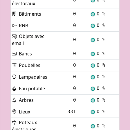
électoraux
Bâtiments
0
0 %
Voi
RNB
0
0 %
Voi
Objets avec
0
0 %
Voi
email
Bancs
0
0 %
Voi
Poubelles
0
0 %
Voi
Lampadaires
0
0 %
Voi
Eau potable
0
0 %
Voi
Arbres
0
0 %
Voi
Lieux
331
0 %
Voi
Poteaux
0
0 %
Voi
électriques