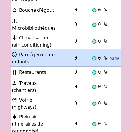
Bouche d'égout
0
0 %
Voi
0
0 %
Voi
Microbibliothèques
Climatisation
0
0 %
Voi
(air_conditioning)
Parc à jeux pour
0
0 %
page actuel
enfants
Restaurants
0
0 %
Voi
Travaux
0
0 %
Voi
(chantiers)
Voirie
0
0 %
Voi
(highways)
Plein air
(itinéraires de
0
0 %
Voi
randonnée)