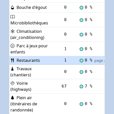
Bouche d'égout
0
0 %
Voi
8
0 %
Voi
Microbibliothèques
Climatisation
0
0 %
Voi
(air_conditioning)
Parc à jeux pour
1
0 %
Voi
enfants
Restaurants
1
0 %
page actuel
Travaux
0
0 %
Voi
(chantiers)
Voirie
67
7 %
Voi
(highways)
Plein air
(itinéraires de
0
0 %
Voi
randonnée)