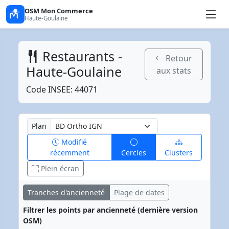
OSM Mon Commerce
Haute-Goulaine
Restaurants -
Retour
Haute-Goulaine
aux stats
Code INSEE: 44071
Plan
Modifié
récemment
Cercles
Clusters
Plein écran
Tranches d'ancienneté
Plage de dates
Filtrer les points par ancienneté (dernière version
OSM)