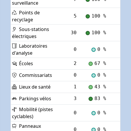
surveillance
Points de
5
100 %
Voi
recyclage
Sous-stations
30
100 %
Voi
électriques
Laboratoires
0
0 %
Voi
d'analyse
Écoles
2
67 %
Voi
Commissariats
0
0 %
Voi
Lieux de santé
1
43 %
Voi
Parkings vélos
3
83 %
Voi
Mobilité (pistes
0
0 %
Voi
cyclables)
Panneaux
0
0 %
Voi