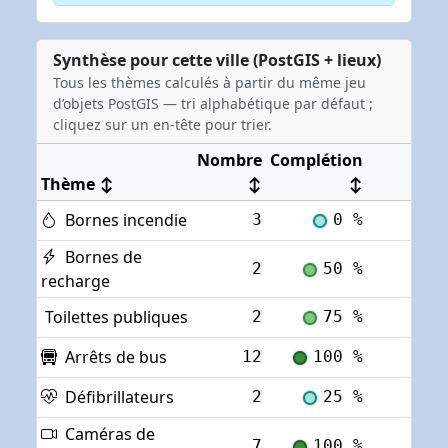
Synthèse pour cette ville (PostGIS + lieux)
Tous les thèmes calculés à partir du même jeu
d’objets PostGIS — tri alphabétique par défaut ;
cliquez sur un en-tête pour trier.
Nombre
Complétion
Thème
↕
↕
↕
Bornes incendie
3
0 %
Voi
Bornes de
2
50 %
Voi
recharge
Toilettes publiques
2
75 %
Voi
Arrêts de bus
12
100 %
Voi
Défibrillateurs
2
25 %
Voi
Caméras de
7
100 %
Voi