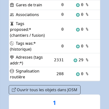
Gares de train
0
0 %
Voi
Associations
0
0 %
Voi
Tags
proposed:*
0
0 %
Voi
(chantiers / fusion)
Tags was:*
0
0 %
Voi
(historique)
Adresses (tags
2331
29 %
Voi
addr:*)
Signalisation
208
0 %
Voi
routière
Ouvrir tous les objets dans JOSM
1