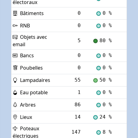
électoraux
Bâtiments
0
0 %
Voi
RNB
0
0 %
Voi
Objets avec
5
80 %
Voi
email
Bancs
0
0 %
Voi
Poubelles
0
0 %
Voi
Lampadaires
55
50 %
Voi
Eau potable
1
0 %
Voi
Arbres
86
0 %
Voi
Lieux
14
24 %
Voi
Poteaux
147
8 %
Voi
électriques