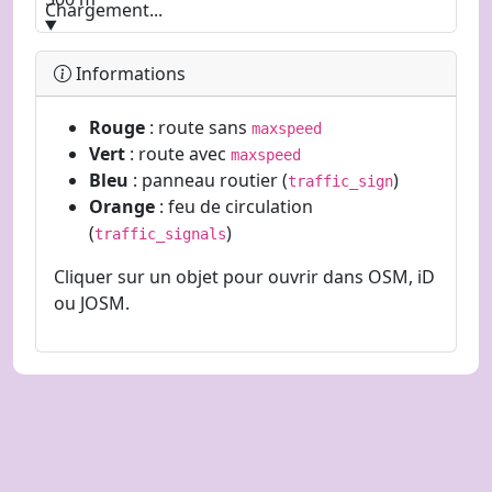
Chargement...
MapLibre
|
OpenFreeMap
© OpenMapTiles
Informations
Data from
OpenStreetMap
Rouge
: route sans
maxspeed
Vert
: route avec
maxspeed
Bleu
: panneau routier (
)
traffic_sign
Orange
: feu de circulation
(
)
traffic_signals
Cliquer sur un objet pour ouvrir dans OSM, iD
ou JOSM.