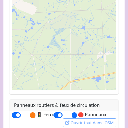
Panneaux routiers & feux de circulation
MapLibre
|
OpenFreeMap
© OpenMapTiles
🚦 Feux
🛑 Panneaux
Data from
OpenStreetMap
Ouvrir tout dans JOSM