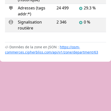
Adresses (tags
24 499
29.3 %
addr:*)
Signalisation
2 346
0 %
routière
Données de la zone en JSON :
https://osm-
commerces.cipherbliss.com/api/v1/zone/department/63