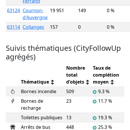
Ferrand
63124
Cournon-
19 951
149
0 %
d'Auvergne
63114
Collanges
157
0
0 %
Suivis thématiques (CityFollowUp
agrégés)
Nombre
Taux de
total
complétion
Thématique
↕
d'objets
↕
moyen
↕
Bornes incendie
509
9.3 %
Bornes de
23
11.7 %
recharge
Toilettes publiques
13
19.3 %
Arrêts de bus
448
25.3 %