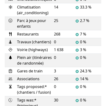
Climatisation
14
33.3 %
(air_conditioning)
Parc à jeux pour
25
2.7 %
enfants
Restaurants
268
7 %
Travaux (chantiers)
0
0 %
Voirie (highways)
1 638
3 %
Plein air (itinéraires
0
0 %
de randonnée)
Gares de train
3
24.3 %
Associations
26
14 %
Tags proposed:*
0
0 %
(chantiers / fusion)
Tags was:*
30
0 %
(historique)