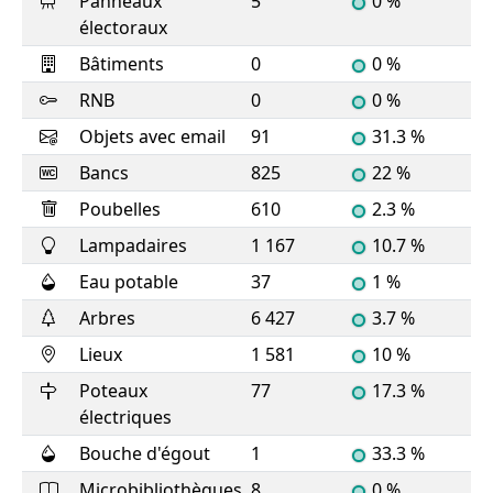
Panneaux
5
0 %
électoraux
Bâtiments
0
0 %
RNB
0
0 %
Objets avec email
91
31.3 %
Bancs
825
22 %
Poubelles
610
2.3 %
Lampadaires
1 167
10.7 %
Eau potable
37
1 %
Arbres
6 427
3.7 %
Lieux
1 581
10 %
Poteaux
77
17.3 %
électriques
Bouche d'égout
1
33.3 %
Microbibliothèques
8
0 %