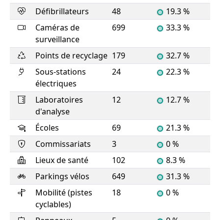
Défibrillateurs
48
19.3 %
Caméras de
699
33.3 %
surveillance
Points de recyclage
179
32.7 %
Sous-stations
24
22.3 %
électriques
Laboratoires
12
12.7 %
d'analyse
Écoles
69
21.3 %
Commissariats
3
0 %
Lieux de santé
102
8.3 %
Parkings vélos
649
31.3 %
Mobilité (pistes
18
0 %
cyclables)