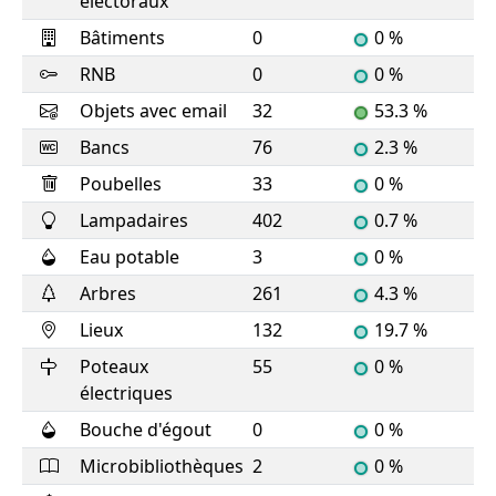
électoraux
Bâtiments
0
0 %
RNB
0
0 %
Objets avec email
32
53.3 %
Bancs
76
2.3 %
Poubelles
33
0 %
Lampadaires
402
0.7 %
Eau potable
3
0 %
Arbres
261
4.3 %
Lieux
132
19.7 %
Poteaux
55
0 %
électriques
Bouche d'égout
0
0 %
Microbibliothèques
2
0 %