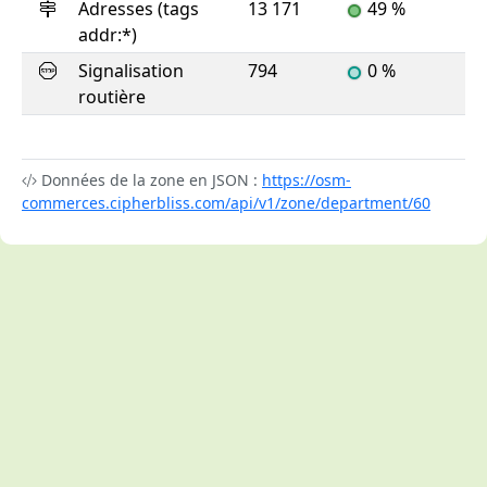
Adresses (tags
13 171
49 %
addr:*)
Signalisation
794
0 %
routière
Données de la zone en JSON :
https://osm-
commerces.cipherbliss.com/api/v1/zone/department/60