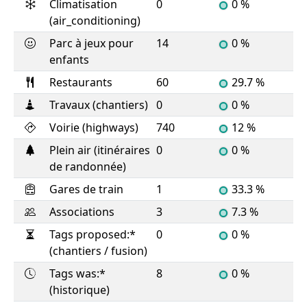
Climatisation
0
0 %
(air_conditioning)
Parc à jeux pour
14
0 %
enfants
Restaurants
60
29.7 %
Travaux (chantiers)
0
0 %
Voirie (highways)
740
12 %
Plein air (itinéraires
0
0 %
de randonnée)
Gares de train
1
33.3 %
Associations
3
7.3 %
Tags proposed:*
0
0 %
(chantiers / fusion)
Tags was:*
8
0 %
(historique)