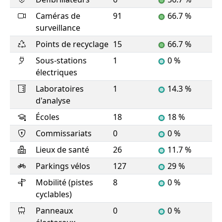
Caméras de
91
66.7 %
surveillance
Points de recyclage
15
66.7 %
Sous-stations
1
0 %
électriques
Laboratoires
1
14.3 %
d'analyse
Écoles
18
18 %
Commissariats
0
0 %
Lieux de santé
26
11.7 %
Parkings vélos
127
29 %
Mobilité (pistes
8
0 %
cyclables)
Panneaux
0
0 %