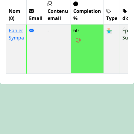
Nom
Contenu
Completion
Ge
(0)
Email
email
%
Type
d'obj
Panier
-
60
🏪
Épice
Sympa
Supé