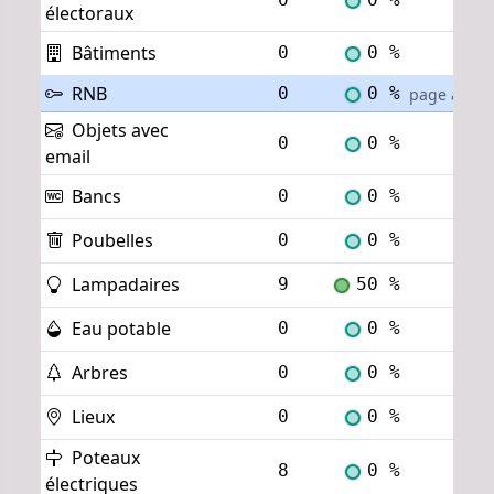
électoraux
Bâtiments
0
0 %
Voi
RNB
0
0 %
page actuel
Objets avec
0
0 %
Voi
email
Bancs
0
0 %
Voi
Poubelles
0
0 %
Voi
Lampadaires
9
50 %
Voi
Eau potable
0
0 %
Voi
Arbres
0
0 %
Voi
Lieux
0
0 %
Voi
Poteaux
8
0 %
Voi
électriques