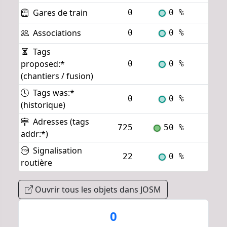
Gares de train
0
0 %
Voi
Associations
0
0 %
Voi
Tags
proposed:*
0
0 %
Voi
(chantiers / fusion)
Tags was:*
0
0 %
Voi
(historique)
Adresses (tags
725
50 %
Voi
addr:*)
Signalisation
22
0 %
Voi
routière
Ouvrir tous les objets dans JOSM
0