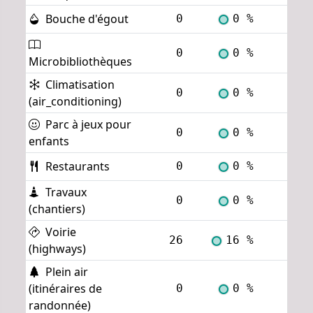
Bouche d'égout
0
0 %
Voi
0
0 %
Voi
Microbibliothèques
Climatisation
0
0 %
Voi
(air_conditioning)
Parc à jeux pour
0
0 %
Voi
enfants
Restaurants
0
0 %
Voi
Travaux
0
0 %
Voi
(chantiers)
Voirie
26
16 %
Voi
(highways)
Plein air
(itinéraires de
0
0 %
Voi
randonnée)