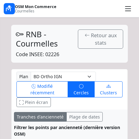
OSM Mon Commerce
Courmelles
RNB -
Retour aux
Courmelles
stats
Code INSEE: 02226
Plan
Modifié
récemment
Cercles
Clusters
Plein écran
Tranches d'ancienneté
Plage de dates
Filtrer les points par ancienneté (dernière version
OSM)