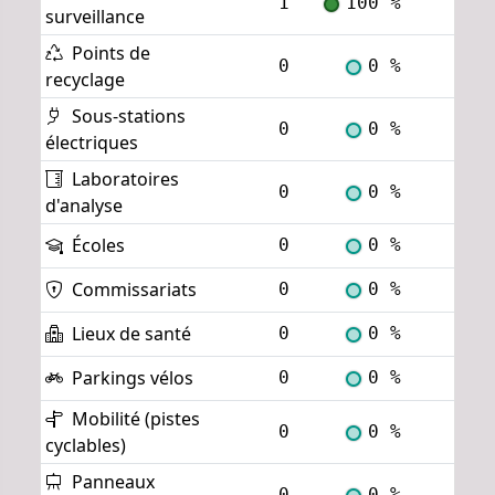
1
100 %
Voi
surveillance
Points de
0
0 %
Voi
recyclage
Sous-stations
0
0 %
Voi
électriques
Laboratoires
0
0 %
Voi
d'analyse
Écoles
0
0 %
Voi
Commissariats
0
0 %
Voi
Lieux de santé
0
0 %
Voi
Parkings vélos
0
0 %
Voi
Mobilité (pistes
0
0 %
Voi
cyclables)
Panneaux
0
0 %
Voi