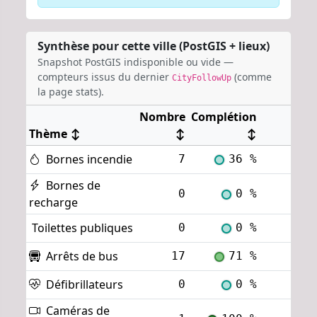
Synthèse pour cette ville (PostGIS + lieux)
Snapshot PostGIS indisponible ou vide —
compteurs issus du dernier
(comme
CityFollowUp
la page stats).
Nombre
Complétion
Thème
↕
↕
↕
Bornes incendie
7
36 %
Voi
Bornes de
0
0 %
Voi
recharge
Toilettes publiques
0
0 %
Voi
Arrêts de bus
17
71 %
Voi
Défibrillateurs
0
0 %
Voi
Caméras de