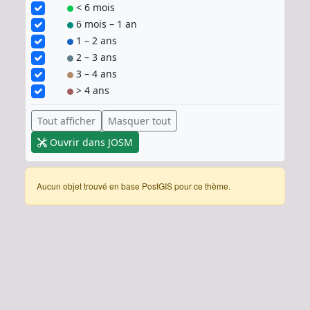
< 6 mois
6 mois – 1 an
1 – 2 ans
2 – 3 ans
3 – 4 ans
> 4 ans
Tout afficher
Masquer tout
Ouvrir dans JOSM
Aucun objet trouvé en base PostGIS pour ce thème.