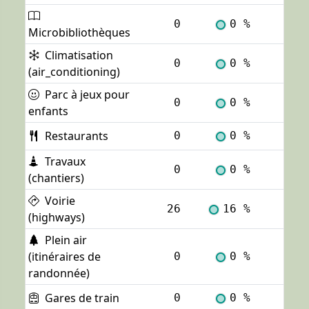
0
0 %
Voi
Microbibliothèques
Climatisation
0
0 %
Voi
(air_conditioning)
Parc à jeux pour
0
0 %
Voi
enfants
Restaurants
0
0 %
Voi
Travaux
0
0 %
Voi
(chantiers)
Voirie
26
16 %
Voi
(highways)
Plein air
(itinéraires de
0
0 %
Voi
randonnée)
Gares de train
0
0 %
Voi