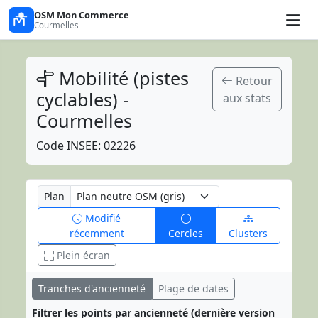
OSM Mon Commerce
Courmelles
Mobilité (pistes
Retour
cyclables) -
aux stats
Courmelles
Code INSEE: 02226
Plan
Modifié
récemment
Cercles
Clusters
Plein écran
Tranches d'ancienneté
Plage de dates
Filtrer les points par ancienneté (dernière version