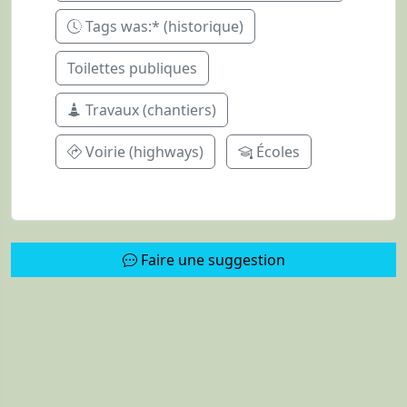
Tags was:* (historique)
Toilettes publiques
Travaux (chantiers)
Voirie (highways)
Écoles
Faire une suggestion