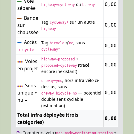
Voie
ou
0,00
highway=cycleway
busway
séparée
Bande
Tag
sur un autre
cycleway*
sur
0,00
highway
chaussée
Accès
Tag
≠
, sans
bicycle
no
0,00
bicycle
cycleway*
+
highway=proposed
Voies
0,00
(tracé
proposed=cycleway
en projet
encore inexistant)
, hors infra vélo ci-
oneway=yes
Sens
dessus, sans
unique «
0,00
— potentiel
oneway:bicycle=no
double sens cyclable
nu »
(estimation)
Total infra déployée (trois
0,00
catégories)
Compteurs vélo (
+
man_made=monitoring_station