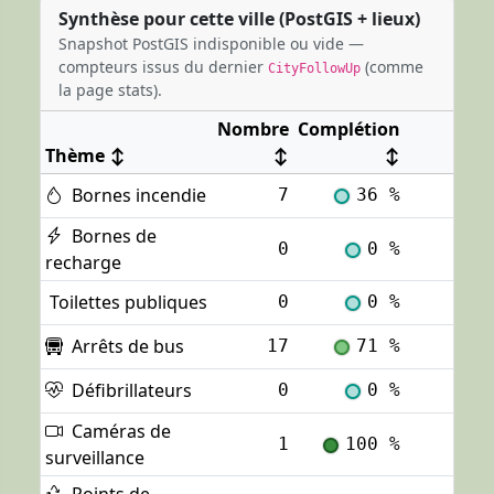
Synthèse pour cette ville (PostGIS + lieux)
Snapshot PostGIS indisponible ou vide —
compteurs issus du dernier
(comme
CityFollowUp
la page stats).
Nombre
Complétion
Thème
↕
↕
↕
Bornes incendie
7
36 %
Voi
Bornes de
0
0 %
Voi
recharge
Toilettes publiques
0
0 %
Voi
Arrêts de bus
17
71 %
Voi
Défibrillateurs
0
0 %
Voi
Caméras de
1
100 %
Voi
surveillance