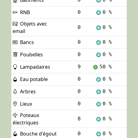
Bâtiments
Voi
RNB
0
0 %
Voi
Objets avec
0
0 %
Voi
email
Bancs
0
0 %
Voi
Poubelles
0
0 %
Voi
Lampadaires
9
50 %
Voi
Eau potable
0
0 %
Voi
Arbres
0
0 %
Voi
Lieux
0
0 %
Voi
Poteaux
8
0 %
Voi
électriques
Bouche d'égout
0
0 %
Voi