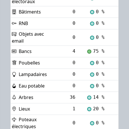
électoraux
Bâtiments
0
0 %
Voi
RNB
0
0 %
Voi
Objets avec
0
0 %
Voi
email
Bancs
4
75 %
Voi
Poubelles
0
0 %
Voi
Lampadaires
0
0 %
Voi
Eau potable
0
0 %
Voi
Arbres
36
14 %
Voi
Lieux
1
20 %
Voi
Poteaux
0
0 %
Voi
électriques