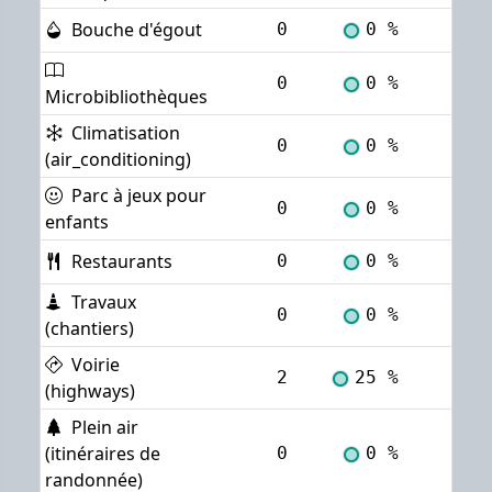
Bouche d'égout
0
0 %
Voi
0
0 %
Voi
Microbibliothèques
Climatisation
0
0 %
Voi
(air_conditioning)
Parc à jeux pour
0
0 %
Voi
enfants
Restaurants
0
0 %
Voi
Travaux
0
0 %
Voi
(chantiers)
Voirie
2
25 %
Voi
(highways)
Plein air
(itinéraires de
0
0 %
Voi
randonnée)