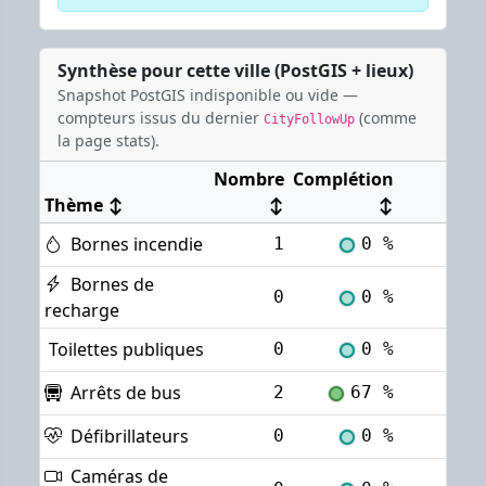
Synthèse pour cette ville (PostGIS + lieux)
Snapshot PostGIS indisponible ou vide —
compteurs issus du dernier
(comme
CityFollowUp
la page stats).
Nombre
Complétion
Thème
↕
↕
↕
Bornes incendie
1
0 %
Voi
Bornes de
0
0 %
Voi
recharge
Toilettes publiques
0
0 %
Voi
Arrêts de bus
2
67 %
Voi
Défibrillateurs
0
0 %
Voi
Caméras de