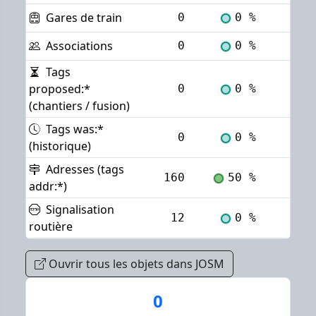
Gares de train
0
0 %
Voi
Associations
0
0 %
Voi
Tags
proposed:*
0
0 %
Voi
(chantiers / fusion)
Tags was:*
0
0 %
Voi
(historique)
Adresses (tags
160
50 %
Voi
addr:*)
Signalisation
12
0 %
Voi
routière
Ouvrir tous les objets dans JOSM
0