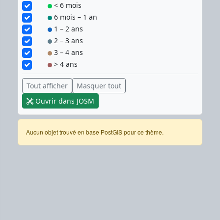
< 6 mois
6 mois – 1 an
1 – 2 ans
2 – 3 ans
3 – 4 ans
> 4 ans
Tout afficher
Masquer tout
Ouvrir dans JOSM
Aucun objet trouvé en base PostGIS pour ce thème.