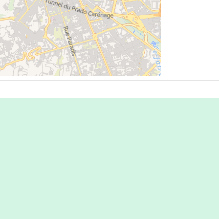
e
|
OpenFreeMap
© OpenMapTiles
Data
nStreetMap