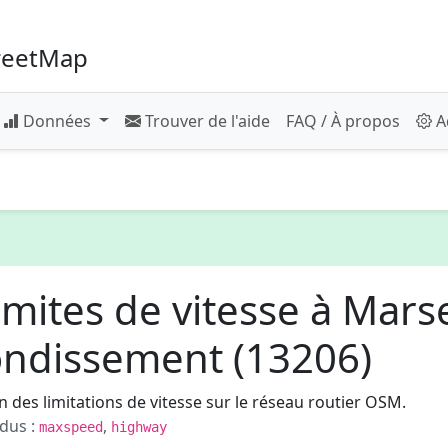
reetMap
Données
Trouver de l'aide
FAQ / À propos
A
mites de vitesse à Marse
ondissement (13206)
 des limitations de vitesse sur le réseau routier OSM.
dus :
,
maxspeed
highway