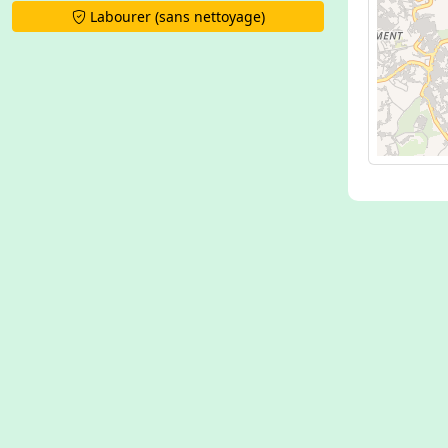
Labourer (sans nettoyage)
500 m
MapLibr
from
Ope