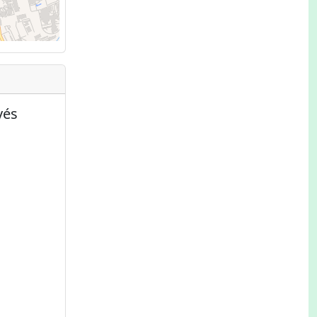
ap
vés