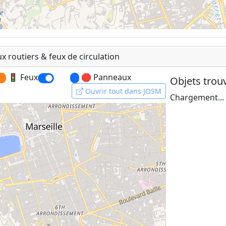
 routiers & feux de circulation
e
|
OpenFreeMap
© OpenMapTiles
Data from
OpenStreetM
🚦 Feux
🛑 Panneaux
Objets trou
Ouvrir tout dans JOSM
Chargement...