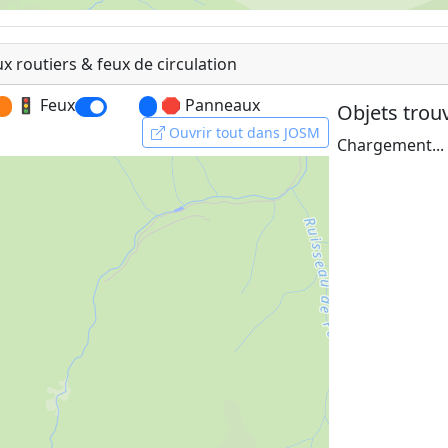
 routiers & feux de circulation
e
|
OpenFreeMap
© OpenMapTiles
Data from
OpenStreetM
🚦 Feux
🛑 Panneaux
Objets trou
Ouvrir tout dans JOSM
Chargement...