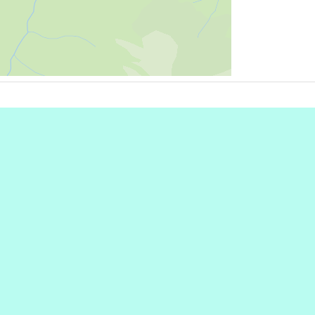
e
|
OpenFreeMap
© OpenMapTiles
Data
nStreetMap