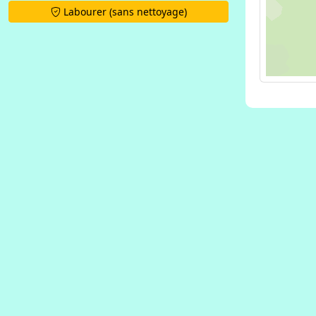
Labourer (sans nettoyage)
500 m
MapLibr
from
Ope