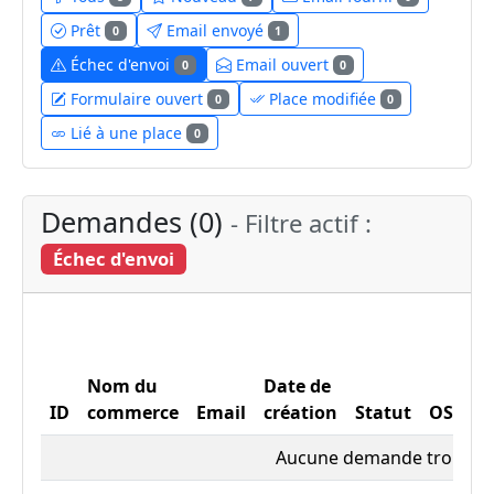
Prêt
Email envoyé
0
1
Échec d'envoi
Email ouvert
0
0
Formulaire ouvert
Place modifiée
0
0
Lié à une place
0
Demandes (0)
- Filtre actif :
Échec d'envoi
Nom du
Date de
ID
commerce
Email
création
Statut
OSM
Aucune demande trouvée