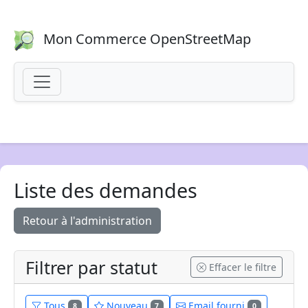
Mon Commerce OpenStreetMap
Liste des demandes
Retour à l'administration
Filtrer par statut
Effacer le filtre
Tous
Nouveau
Email fourni
8
7
0