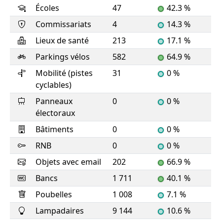
Écoles
47
42.3 %
Commissariats
4
14.3 %
Lieux de santé
213
17.1 %
Parkings vélos
582
64.9 %
Mobilité (pistes
31
0 %
cyclables)
Panneaux
0
0 %
électoraux
Bâtiments
0
0 %
RNB
0
0 %
Objets avec email
202
66.9 %
Bancs
1 711
40.1 %
Poubelles
1 008
7.1 %
Lampadaires
9 144
10.6 %