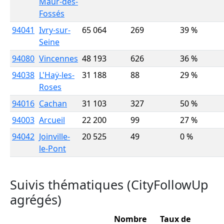
Maur-des-
Fossés
94041
Ivry-sur-
65 064
269
39 %
Seine
94080
Vincennes
48 193
626
36 %
94038
L'Haÿ-les-
31 188
88
29 %
Roses
94016
Cachan
31 103
327
50 %
94003
Arcueil
22 200
99
27 %
94042
Joinville-
20 525
49
0 %
le-Pont
Suivis thématiques (CityFollowUp
agrégés)
Nombre
Taux de