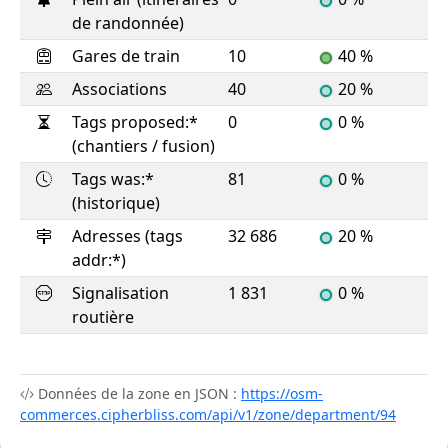
de randonnée)
Gares de train
10
40 %
Associations
40
20 %
Tags proposed:*
0
0 %
(chantiers / fusion)
Tags was:*
81
0 %
(historique)
Adresses (tags
32 686
20 %
addr:*)
Signalisation
1 831
0 %
routière
Données de la zone en JSON :
https://osm-
commerces.cipherbliss.com/api/v1/zone/department/94