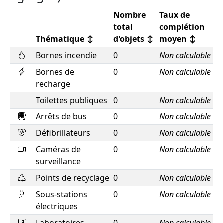
Nombre
Taux de
total
complétion
Thématique
↕
d'objets
↕
moyen
↕
Bornes incendie
0
Non calculable
Bornes de
0
Non calculable
recharge
Toilettes publiques
0
Non calculable
Arrêts de bus
0
Non calculable
Défibrillateurs
0
Non calculable
Caméras de
0
Non calculable
surveillance
Points de recyclage
0
Non calculable
Sous-stations
0
Non calculable
électriques
Laboratoires
0
Non calculable