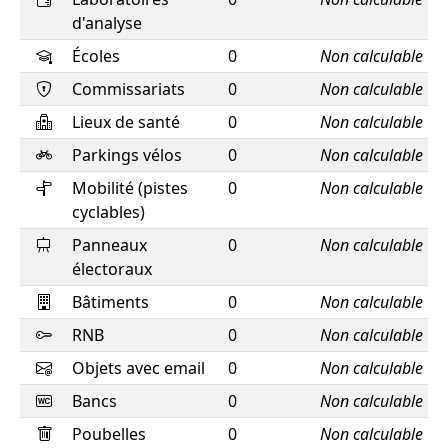
d'analyse
Écoles
0
Non calculable
Commissariats
0
Non calculable
Lieux de santé
0
Non calculable
Parkings vélos
0
Non calculable
Mobilité (pistes
0
Non calculable
cyclables)
Panneaux
0
Non calculable
électoraux
Bâtiments
0
Non calculable
RNB
0
Non calculable
Objets avec email
0
Non calculable
Bancs
0
Non calculable
Poubelles
0
Non calculable