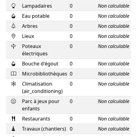
Lampadaires
0
Non calculable
Eau potable
0
Non calculable
Arbres
0
Non calculable
Lieux
0
Non calculable
Poteaux
0
Non calculable
électriques
Bouche d'égout
0
Non calculable
Microbibliothèques
0
Non calculable
Climatisation
0
Non calculable
(air_conditioning)
Parc à jeux pour
0
Non calculable
enfants
Restaurants
0
Non calculable
Travaux (chantiers)
0
Non calculable