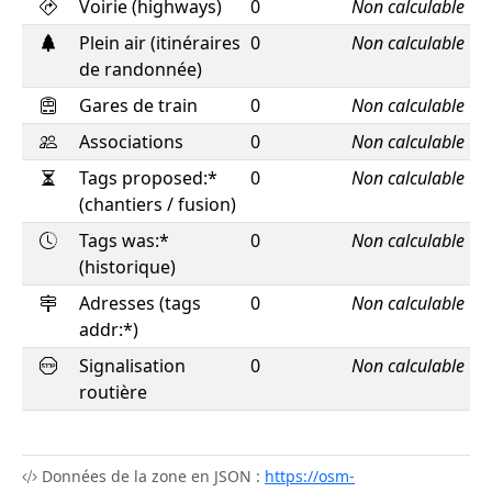
Voirie (highways)
0
Non calculable
Plein air (itinéraires
0
Non calculable
de randonnée)
Gares de train
0
Non calculable
Associations
0
Non calculable
Tags proposed:*
0
Non calculable
(chantiers / fusion)
Tags was:*
0
Non calculable
(historique)
Adresses (tags
0
Non calculable
addr:*)
Signalisation
0
Non calculable
routière
Données de la zone en JSON :
https://osm-