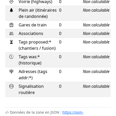
Voirie (highways)
0
Non calculable
Plein air (itinéraires
0
Non calculable
de randonnée)
Gares de train
0
Non calculable
Associations
0
Non calculable
Tags proposed:*
0
Non calculable
(chantiers / fusion)
Tags was:*
0
Non calculable
(historique)
Adresses (tags
0
Non calculable
addr:*)
Signalisation
0
Non calculable
routière
Données de la zone en JSON :
https://osm-