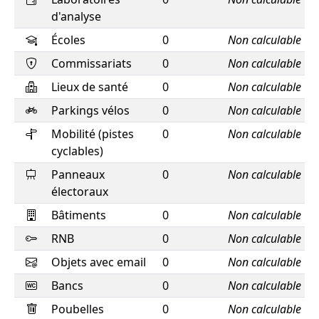
d'analyse
Écoles
0
Non calculable
Commissariats
0
Non calculable
Lieux de santé
0
Non calculable
Parkings vélos
0
Non calculable
Mobilité (pistes
0
Non calculable
cyclables)
Panneaux
0
Non calculable
électoraux
Bâtiments
0
Non calculable
RNB
0
Non calculable
Objets avec email
0
Non calculable
Bancs
0
Non calculable
Poubelles
0
Non calculable