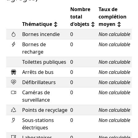
Nombre
Taux de
total
complétion
Thématique
↕
d'objets
↕
moyen
↕
Bornes incendie
0
Non calculable
Bornes de
0
Non calculable
recharge
Toilettes publiques
0
Non calculable
Arrêts de bus
0
Non calculable
Défibrillateurs
0
Non calculable
Caméras de
0
Non calculable
surveillance
Points de recyclage
0
Non calculable
Sous-stations
0
Non calculable
électriques
Laboratoires
0
Non calculable