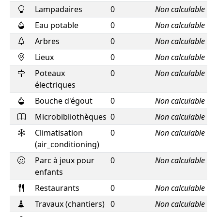
Lampadaires
0
Non calculable
Eau potable
0
Non calculable
Arbres
0
Non calculable
Lieux
0
Non calculable
Poteaux
0
Non calculable
électriques
Bouche d'égout
0
Non calculable
Microbibliothèques
0
Non calculable
Climatisation
0
Non calculable
(air_conditioning)
Parc à jeux pour
0
Non calculable
enfants
Restaurants
0
Non calculable
Travaux (chantiers)
0
Non calculable