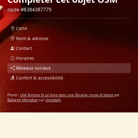
node #8384387779
Carte
Nom & adresse
Contact
Horaires
Réseaux sociaux
Confort & accessibilité
Photo :
Une femme lit un livre dans une librairie rouge éclatant
par
Bahareh Moradian
sur
Unsplash
Lolliclope - Landivisiau