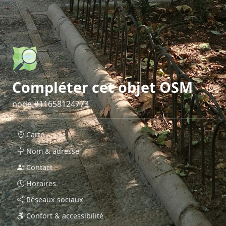
Compléter cet objet OSM
node #11658124773
Carte
Nom & adresse
Contact
Horaires
Réseaux sociaux
Confort & accessibilité