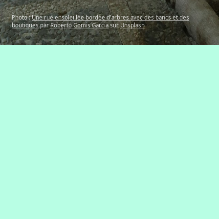
Photo :
Une rue ensoleillée bordée d'arbres avec des bancs et des
boutiques
par
Roberto Gomis Garcia
sur
Unsplash
Ce lieu ne fait pas partie des commerces et
services suivis par cet outil.