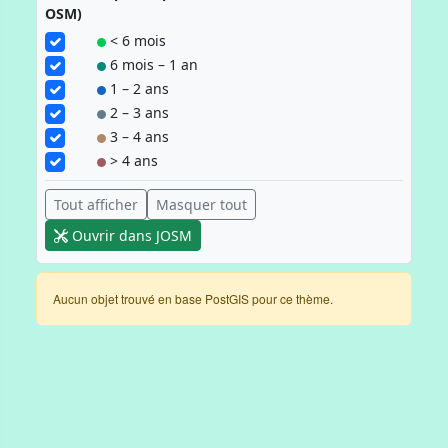
OSM)
< 6 mois
6 mois – 1 an
1 – 2 ans
2 – 3 ans
3 – 4 ans
> 4 ans
Tout afficher
Masquer tout
Ouvrir dans JOSM
Aucun objet trouvé en base PostGIS pour ce thème.