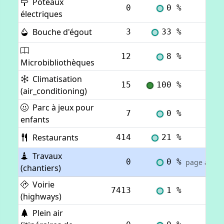
Poteaux
0
0 %
Voi
électriques
Bouche d'égout
3
33 %
Voi
12
8 %
Voi
Microbibliothèques
Climatisation
15
100 %
Voi
(air_conditioning)
Parc à jeux pour
7
0 %
Voi
enfants
Restaurants
414
21 %
Voi
Travaux
0
0 %
page actuel
(chantiers)
Voirie
7413
1 %
Voi
(highways)
Plein air