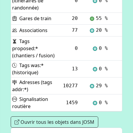
(itinéraires de
0
0 %
Voi
randonnée)
Gares de train
20
55 %
Voi
Associations
77
20 %
Voi
Tags
proposed:*
0
0 %
Voi
(chantiers / fusion)
Tags was:*
13
0 %
Voi
(historique)
Adresses (tags
10277
29 %
Voi
addr:*)
Signalisation
1459
0 %
Voi
routière
Ouvrir tous les objets dans JOSM