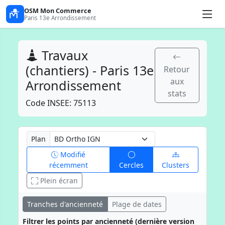
OSM Mon Commerce
Paris 13e Arrondissement
Travaux
(chantiers) - Paris 13e
Retour
aux
Arrondissement
stats
Code INSEE: 75113
Plan
Modifié
récemment
Cercles
Clusters
Plein écran
Tranches d'ancienneté
Plage de dates
Filtrer les points par ancienneté (dernière version