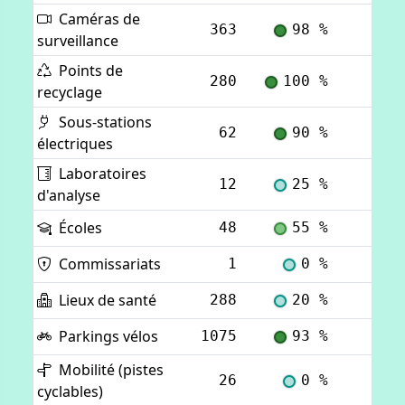
Caméras de
363
98 %
Voi
surveillance
Points de
280
100 %
Voi
recyclage
Sous-stations
62
90 %
Voi
électriques
Laboratoires
12
25 %
Voi
d'analyse
Écoles
48
55 %
Voi
Commissariats
1
0 %
Voi
Lieux de santé
288
20 %
Voi
Parkings vélos
1075
93 %
Voi
Mobilité (pistes
26
0 %
Voi
cyclables)