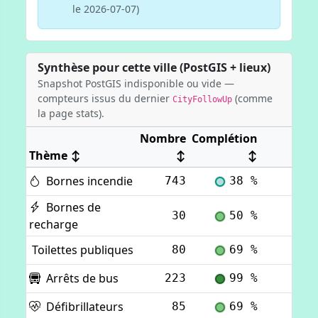
le 2026-07-07)
Synthèse pour cette ville (PostGIS + lieux)
Snapshot PostGIS indisponible ou vide —
compteurs issus du dernier
(comme
CityFollowUp
la page stats).
Nombre
Complétion
Thème
↕
↕
↕
Bornes incendie
743
38 %
Voi
Bornes de
30
50 %
Voi
recharge
Toilettes publiques
80
69 %
Voi
Arrêts de bus
223
99 %
Voi
Défibrillateurs
85
69 %
Voi