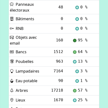
Panneaux
48
0 %
Voi
électoraux
Bâtiments
0
0 %
Voi
RNB
0
0 %
Voi
Objets avec
160
95 %
Voi
email
Bancs
1512
64 %
Voi
Poubelles
963
13 %
Voi
Lampadaires
7164
3 %
Voi
Eau potable
90
1 %
Voi
Arbres
17218
57 %
Voi
Lieux
1670
25 %
Voi