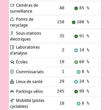
Caméras de
40
85 %
Voi
surveillance
Points de
150
100 %
Voi
recyclage
Sous-stations
35
91 %
Voi
électriques
Laboratoires
2
14 %
Voi
d'analyse
Écoles
10
60 %
Voi
Commissariats
1
0 %
Voi
Lieux de santé
29
24 %
Voi
Parkings vélos
245
99 %
Voi
Mobilité (pistes
18
0 %
Voi
cyclables)