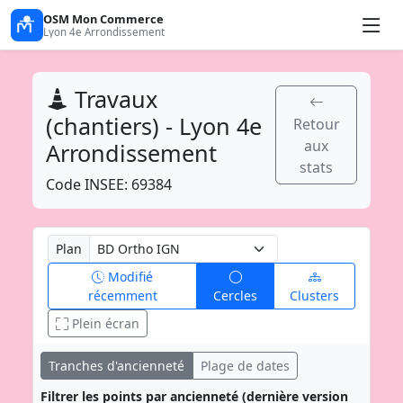
OSM Mon Commerce
Lyon 4e Arrondissement
Travaux
(chantiers) - Lyon 4e
Retour
aux
Arrondissement
stats
Code INSEE: 69384
Plan
Modifié
récemment
Cercles
Clusters
Plein écran
Tranches d'ancienneté
Plage de dates
Filtrer les points par ancienneté (dernière version