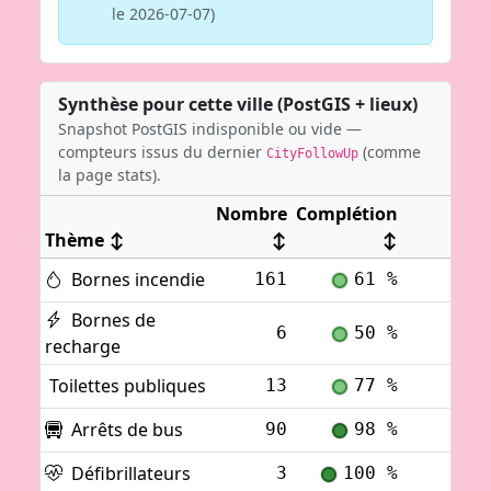
le 2026-07-07)
Synthèse pour cette ville (PostGIS + lieux)
Snapshot PostGIS indisponible ou vide —
compteurs issus du dernier
(comme
CityFollowUp
la page stats).
Nombre
Complétion
Thème
↕
↕
↕
Bornes incendie
161
61 %
Voi
Bornes de
6
50 %
Voi
recharge
Toilettes publiques
13
77 %
Voi
Arrêts de bus
90
98 %
Voi
Défibrillateurs
3
100 %
Voi