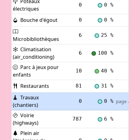
Poteaux
0
0 %
Voi
électriques
Bouche d'égout
0
0 %
Voi
6
25 %
Voi
Microbibliothèques
Climatisation
6
100 %
Voi
(air_conditioning)
Parc à jeux pour
10
40 %
Voi
enfants
Restaurants
81
31 %
Voi
Travaux
0
0 %
page actuel
(chantiers)
Voirie
787
6 %
Voi
(highways)
Plein air