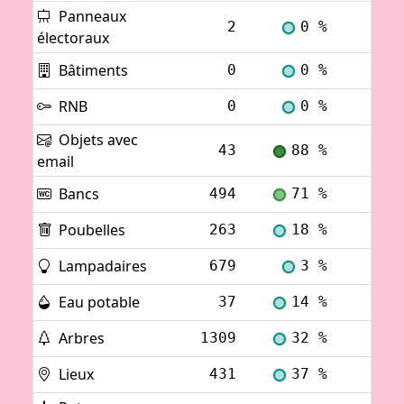
Panneaux
2
0 %
Voi
électoraux
Bâtiments
0
0 %
Voi
RNB
0
0 %
Voi
Objets avec
43
88 %
Voi
email
Bancs
494
71 %
Voi
Poubelles
263
18 %
Voi
Lampadaires
679
3 %
Voi
Eau potable
37
14 %
Voi
Arbres
1309
32 %
Voi
Lieux
431
37 %
Voi