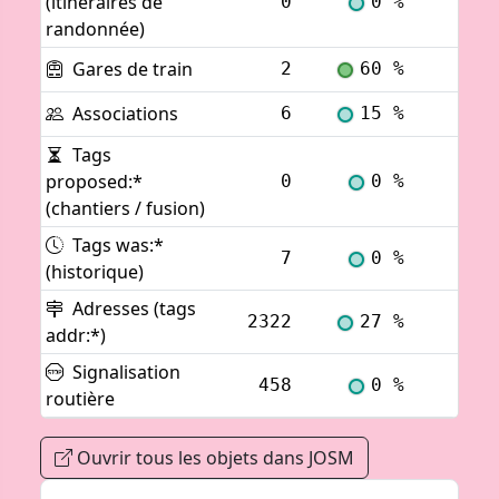
(itinéraires de
0
0 %
Voi
randonnée)
Gares de train
2
60 %
Voi
Associations
6
15 %
Voi
Tags
proposed:*
0
0 %
Voi
(chantiers / fusion)
Tags was:*
7
0 %
Voi
(historique)
Adresses (tags
2322
27 %
Voi
addr:*)
Signalisation
458
0 %
Voi
routière
Ouvrir tous les objets dans JOSM