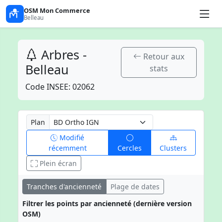
OSM Mon Commerce
Belleau
Arbres -
Retour aux
Belleau
stats
Code INSEE: 02062
Plan
Modifié
récemment
Cercles
Clusters
Plein écran
Tranches d'ancienneté
Plage de dates
Filtrer les points par ancienneté (dernière version
OSM)