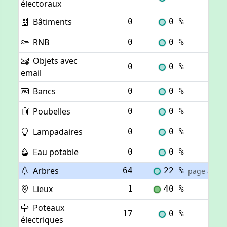
électoraux
Bâtiments
0
0 %
Voi
RNB
0
0 %
Voi
Objets avec
0
0 %
Voi
email
Bancs
0
0 %
Voi
Poubelles
0
0 %
Voi
Lampadaires
0
0 %
Voi
Eau potable
0
0 %
Voi
Arbres
64
22 %
page actuel
Lieux
1
40 %
Voi
Poteaux
17
0 %
Voi
électriques