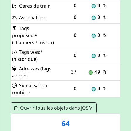
Gares de train
0
0 %
Voi
Associations
0
0 %
Voi
Tags
proposed:*
0
0 %
Voi
(chantiers / fusion)
Tags was:*
0
0 %
Voi
(historique)
Adresses (tags
37
49 %
Voi
addr:*)
Signalisation
0
0 %
Voi
routière
Ouvrir tous les objets dans JOSM
64