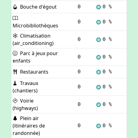
Bouche d'égout
0
0 %
Voi
0
0 %
Voi
Microbibliothèques
Climatisation
0
0 %
Voi
(air_conditioning)
Parc à jeux pour
0
0 %
Voi
enfants
Restaurants
0
0 %
Voi
Travaux
0
0 %
Voi
(chantiers)
Voirie
0
0 %
Voi
(highways)
Plein air
(itinéraires de
0
0 %
Voi
randonnée)