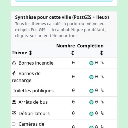
Synthèse pour cette ville (PostGIS + lieux)
Tous les thèmes calculés à partir du même jeu
d’objets PostGIS — tri alphabétique par défaut ;
cliquez sur un en-tête pour trier.
Nombre
Complétion
Thème
↕
↕
↕
Bornes incendie
0
0 %
Voi
Bornes de
0
0 %
Voi
recharge
Toilettes publiques
0
0 %
Voi
Arrêts de bus
0
0 %
Voi
Défibrillateurs
0
0 %
Voi
Caméras de
0
0 %
Voi