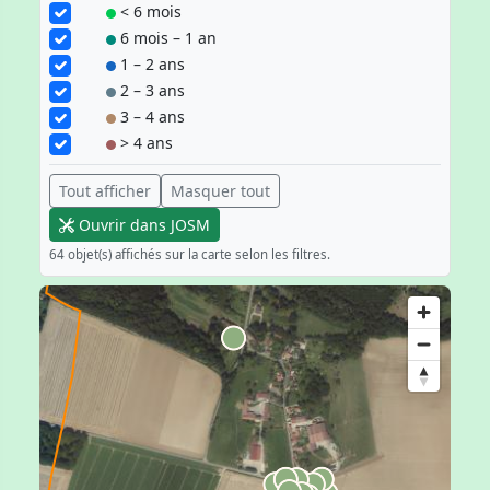
< 6 mois
6 mois – 1 an
1 – 2 ans
2 – 3 ans
3 – 4 ans
> 4 ans
Tout afficher
Masquer tout
Ouvrir dans JOSM
64 objet(s) affichés sur la carte selon les filtres.