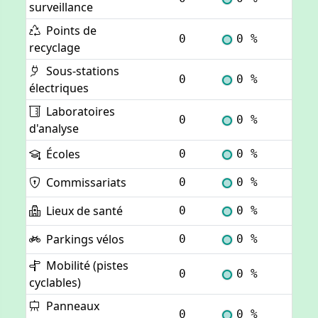
surveillance
Points de
0
0 %
Voi
recyclage
Sous-stations
0
0 %
Voi
électriques
Laboratoires
0
0 %
Voi
d'analyse
Écoles
0
0 %
Voi
Commissariats
0
0 %
Voi
Lieux de santé
0
0 %
Voi
Parkings vélos
0
0 %
Voi
Mobilité (pistes
0
0 %
Voi
cyclables)
Panneaux
0
0 %
Voi