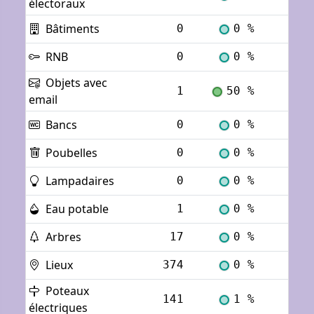
électoraux
Bâtiments
0
0 %
Voi
RNB
0
0 %
Voi
Objets avec
1
50 %
Voi
email
Bancs
0
0 %
Voi
Poubelles
0
0 %
Voi
Lampadaires
0
0 %
Voi
Eau potable
1
0 %
Voi
Arbres
17
0 %
Voi
Lieux
374
0 %
Voi
Poteaux
141
1 %
Voi
électriques