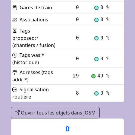
Gares de train
0
0 %
Voi
Associations
0
0 %
Voi
Tags
proposed:*
0
0 %
Voi
(chantiers / fusion)
Tags was:*
0
0 %
Voi
(historique)
Adresses (tags
29
49 %
Voi
addr:*)
Signalisation
8
0 %
Voi
routière
Ouvrir tous les objets dans JOSM
0