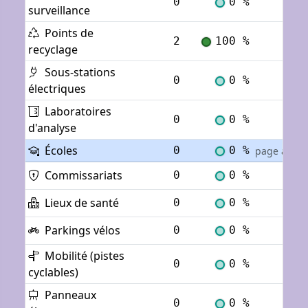
0
0 %
Voi
surveillance
Points de
2
100 %
Voi
recyclage
Sous-stations
0
0 %
Voi
électriques
Laboratoires
0
0 %
Voi
d'analyse
Écoles
0
0 %
page actuel
Commissariats
0
0 %
Voi
Lieux de santé
0
0 %
Voi
Parkings vélos
0
0 %
Voi
Mobilité (pistes
0
0 %
Voi
cyclables)
Panneaux
0
0 %
Voi