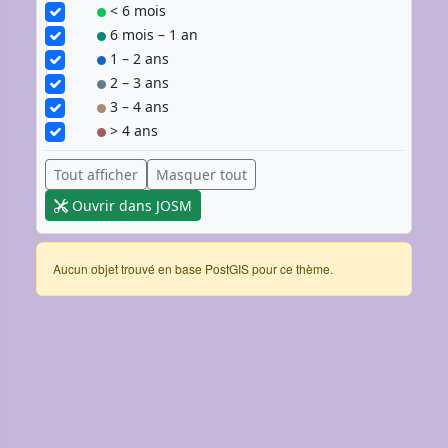
< 6 mois
6 mois – 1 an
1 – 2 ans
2 – 3 ans
3 – 4 ans
> 4 ans
Tout afficher
Masquer tout
Ouvrir dans JOSM
Aucun objet trouvé en base PostGIS pour ce thème.