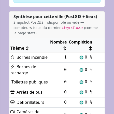
Synthèse pour cette ville (PostGIS + lieux)
Snapshot PostGIS indisponible ou vide —
compteurs issus du dernier
(comme
CityFollowUp
la page stats).
Nombre
Complétion
Thème
↕
↕
↕
Bornes incendie
1
0 %
Voi
Bornes de
0
0 %
Voi
recharge
Toilettes publiques
0
0 %
Voi
Arrêts de bus
0
0 %
Voi
Défibrillateurs
0
0 %
Voi
Caméras de