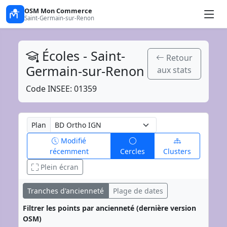
OSM Mon Commerce
Saint-Germain-sur-Renon
Écoles - Saint-
Retour
Germain-sur-Renon
aux stats
Code INSEE: 01359
Plan
Modifié
récemment
Cercles
Clusters
Plein écran
Tranches d'ancienneté
Plage de dates
Filtrer les points par ancienneté (dernière version
OSM)