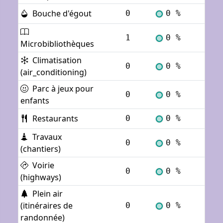
Bouche d'égout
0
0 %
Voi
1
0 %
Voi
Microbibliothèques
Climatisation
0
0 %
Voi
(air_conditioning)
Parc à jeux pour
0
0 %
Voi
enfants
Restaurants
0
0 %
Voi
Travaux
0
0 %
Voi
(chantiers)
Voirie
0
0 %
Voi
(highways)
Plein air
(itinéraires de
0
0 %
Voi
randonnée)