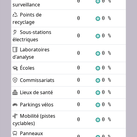
0
0 %
Voi
surveillance
Points de
0
0 %
Voi
recyclage
Sous-stations
0
0 %
Voi
électriques
Laboratoires
0
0 %
Voi
d'analyse
Écoles
0
0 %
Voi
Commissariats
0
0 %
Voi
Lieux de santé
0
0 %
Voi
Parkings vélos
0
0 %
Voi
Mobilité (pistes
0
0 %
Voi
cyclables)
Panneaux
0
0 %
Voi