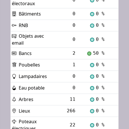
électoraux
Bâtiments
0
0 %
Voi
RNB
0
0 %
Voi
Objets avec
0
0 %
Voi
email
Bancs
2
50 %
Voi
Poubelles
1
0 %
Voi
Lampadaires
0
0 %
Voi
Eau potable
0
0 %
Voi
Arbres
11
0 %
Voi
Lieux
266
0 %
Voi
Poteaux
22
0 %
Voi
électriques