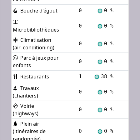
Bouche d'égout
0
0 %
Voi
0
0 %
Voi
Microbibliothèques
Climatisation
0
0 %
Voi
(air_conditioning)
Parc à jeux pour
0
0 %
Voi
enfants
Restaurants
1
38 %
Voi
Travaux
0
0 %
Voi
(chantiers)
Voirie
0
0 %
Voi
(highways)
Plein air
(itinéraires de
0
0 %
Voi
randonnée)