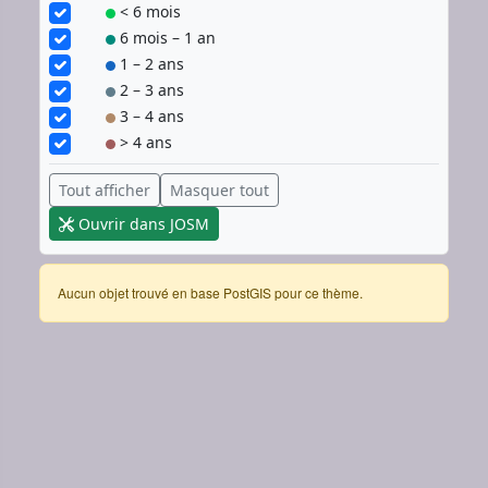
< 6 mois
6 mois – 1 an
1 – 2 ans
2 – 3 ans
3 – 4 ans
> 4 ans
Tout afficher
Masquer tout
Ouvrir dans JOSM
Aucun objet trouvé en base PostGIS pour ce thème.