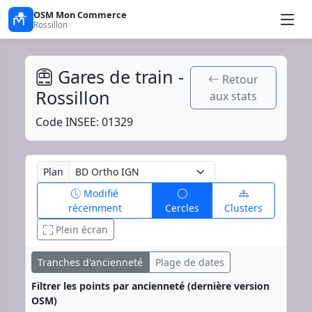
OSM Mon Commerce
Rossillon
Gares de train -
Retour
Rossillon
aux stats
Code INSEE: 01329
Plan
Modifié
récemment
Cercles
Clusters
Plein écran
Tranches d'ancienneté
Plage de dates
Filtrer les points par ancienneté (dernière version
OSM)