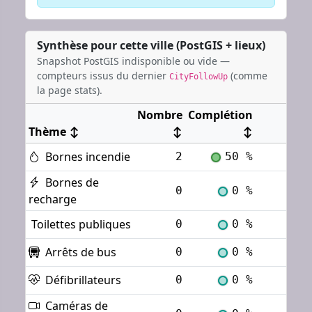
Synthèse pour cette ville (PostGIS + lieux)
Snapshot PostGIS indisponible ou vide —
compteurs issus du dernier
(comme
CityFollowUp
la page stats).
Nombre
Complétion
Thème
↕
↕
↕
Bornes incendie
2
50 %
Voi
Bornes de
0
0 %
Voi
recharge
Toilettes publiques
0
0 %
Voi
Arrêts de bus
0
0 %
Voi
Défibrillateurs
0
0 %
Voi
Caméras de