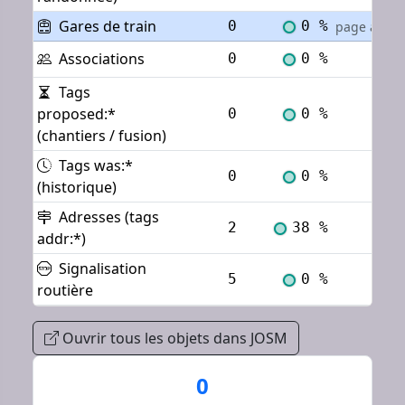
Gares de train
0
0 %
page actuel
Associations
0
0 %
Voi
Tags
proposed:*
0
0 %
Voi
(chantiers / fusion)
Tags was:*
0
0 %
Voi
(historique)
Adresses (tags
2
38 %
Voi
addr:*)
Signalisation
5
0 %
Voi
routière
Ouvrir tous les objets dans JOSM
0