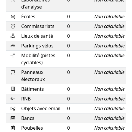
d'analyse
Écoles
0
Non calculable
Commissariats
0
Non calculable
Lieux de santé
0
Non calculable
Parkings vélos
0
Non calculable
Mobilité (pistes
0
Non calculable
cyclables)
Panneaux
0
Non calculable
électoraux
Bâtiments
0
Non calculable
RNB
0
Non calculable
Objets avec email
0
Non calculable
Bancs
0
Non calculable
Poubelles
0
Non calculable