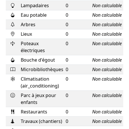
Lampadaires
0
Non calculable
Eau potable
0
Non calculable
Arbres
0
Non calculable
Lieux
0
Non calculable
Poteaux
0
Non calculable
électriques
Bouche d'égout
0
Non calculable
Microbibliothèques
0
Non calculable
Climatisation
0
Non calculable
(air_conditioning)
Parc à jeux pour
0
Non calculable
enfants
Restaurants
0
Non calculable
Travaux (chantiers)
0
Non calculable