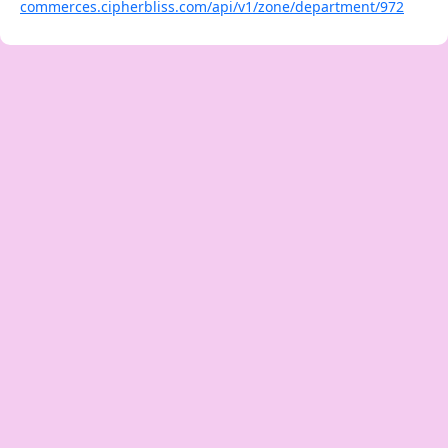
commerces.cipherbliss.com/api/v1/zone/department/972