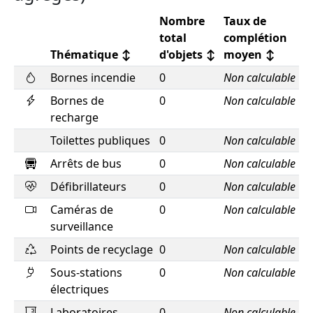
Nombre
Taux de
total
complétion
Thématique
↕
d'objets
↕
moyen
↕
Bornes incendie
0
Non calculable
Bornes de
0
Non calculable
recharge
Toilettes publiques
0
Non calculable
Arrêts de bus
0
Non calculable
Défibrillateurs
0
Non calculable
Caméras de
0
Non calculable
surveillance
Points de recyclage
0
Non calculable
Sous-stations
0
Non calculable
électriques
Laboratoires
0
Non calculable