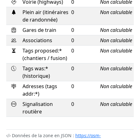
Voirie (highways)
0
Non calculable
Plein air (itinéraires
0
Non calculable
de randonnée)
Gares de train
0
Non calculable
Associations
0
Non calculable
Tags proposed:*
0
Non calculable
(chantiers / fusion)
Tags was:*
0
Non calculable
(historique)
Adresses (tags
0
Non calculable
addr:*)
Signalisation
0
Non calculable
routière
Données de la zone en JSON :
https://osm-