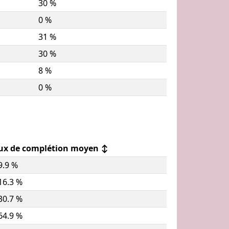
30 %
0 %
31 %
30 %
8 %
0 %
ux de complétion moyen
↕
9.9 %
16.3 %
30.7 %
64.9 %