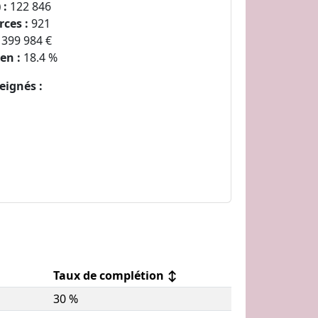
 :
122 846
ces :
921
 399 984 €
en :
18.4 %
eignés :
Taux de complétion
↕
30 %