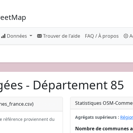
reetMap
Données
Trouver de l'aide
FAQ / À propos
A
égées - Département 85
Statistiques OSM-Commer
nes_france.csv)
Source
Agrégats supérieurs :
Région
e référence proviennent du
Nombre de communes av