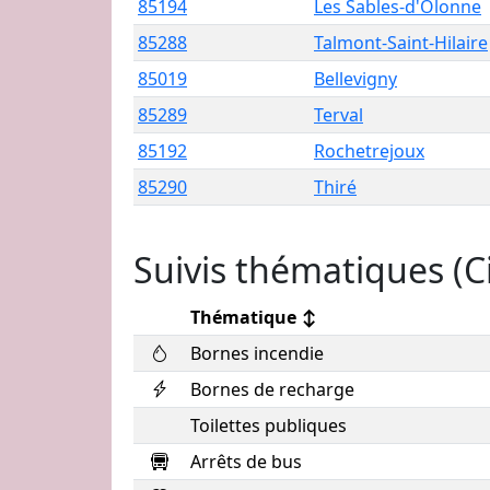
85194
Les Sables-d'Olonne
85288
Talmont-Saint-Hilaire
85019
Bellevigny
85289
Terval
85192
Rochetrejoux
85290
Thiré
Suivis thématiques (C
Thématique
↕
Bornes incendie
Bornes de recharge
Toilettes publiques
Arrêts de bus