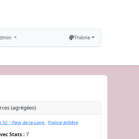
dmin
Thème
ces (agrégées)
 52 – Pays de la Loire
·
France entière
ec Stats :
7