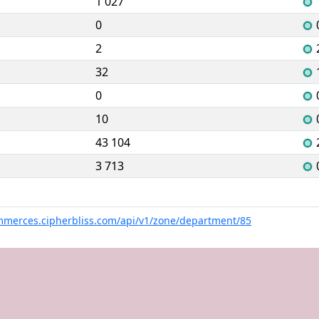
1 027
0
2
32
0
10
43 104
3 713
mmerces.cipherbliss.com/api/v1/zone/department/85