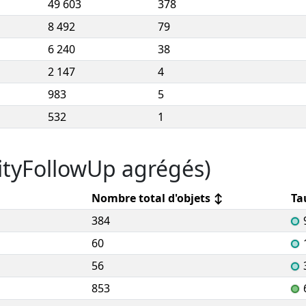
49 603
378
8 492
79
6 240
38
2 147
4
983
5
532
1
ityFollowUp agrégés)
Nombre total d'objets
↕
Ta
384
60
56
853