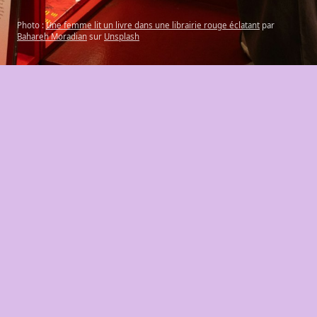
Photo :
Une femme lit un livre dans une librairie rouge éclatant
par
Bahareh Moradian
sur
Unsplash
Ce lieu ne fait pas partie des commerces et
services suivis par cet outil.