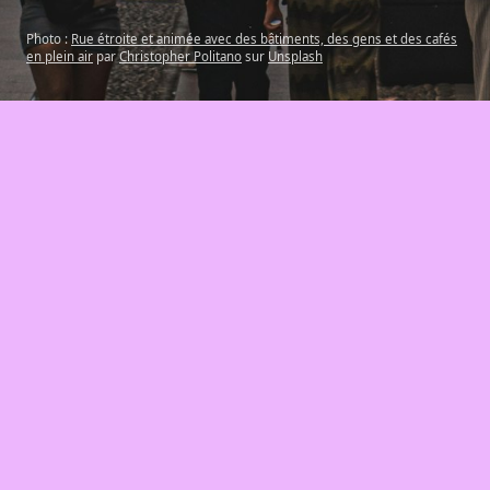
Photo :
Rue étroite et animée avec des bâtiments, des gens et des cafés
en plein air
par
Christopher Politano
sur
Unsplash
Ce lieu ne fait pas partie des commerces et
services suivis par cet outil.