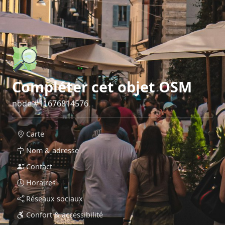
Compléter cet objet OSM
node #11676814576
Carte
Nom & adresse
Contact
Horaires
Réseaux sociaux
Confort & accessibilité